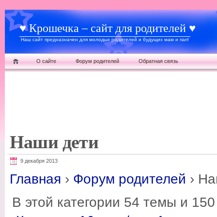
♥ Крошечка – сайт для родителей ♥
Наш сайт предназначен для молодых родителей и будущих мам и пап!
О сайте
Форум родителей
Обратная связь
Наши дети
9 декабря 2013
Главная
›
Форум родителей
›
На
В этой категории 54 темы и 15