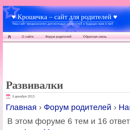
♥ Крошечка – сайт для родителей ♥
Наш сайт предназначен для молодых родителей и будущих мам и пап!
О сайте
Форум родителей
Обратная связь
Развивалки
9 декабря 2013
Главная
›
Форум родителей
›
На
В этом форуме 6 тем и 16 отве