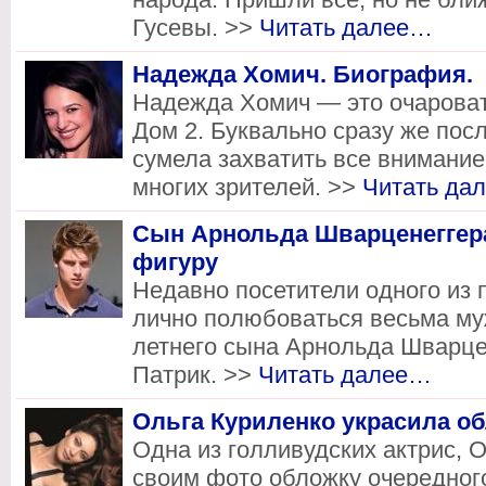
Гусевы. >>
Читать далее…
Надежда Хомич. Биография.
Надежда Хомич — это очароват
Дом 2. Буквально сразу же пос
сумела захватить все внимание
многих зрителей. >>
Читать да
Сын Арнольда Шварценеггер
фигуру
Недавно посетители одного из 
лично полюбоваться весьма му
летнего сына Арнольда Шварцен
Патрик. >>
Читать далее…
Ольга Куриленко украсила об
Одна из голливудских актрис, 
своим фото обложку очередног