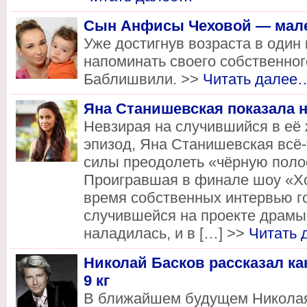
Сын Анфисы Чеховой — мале
Уже достигнув возраста в один
напоминать своего собственног
Баблишвили. >>
Читать далее
Яна Станишевская показала 
Невзирая на случившийся в её
эпизод, Яна Станишевская всё-
силы преодолеть «чёрную полос
Проигравшая в финале шоу «Хо
время собственных интервью го
случившейся на проекте драмы
наладилась, и в […] >>
Читать
Николай Басков рассказал ка
9 кг
В ближайшем будущем Николая