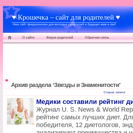
♥ Крошечка – сайт для родителей ♥
Наш сайт предназначен для молодых родителей и будущих мам и пап!
О сайте
Форум родителей
Обратная связь
Архив раздела ‘Звезды и Знаменитости’
Старые записи
Медики составили рейтинг д
Журнал U. S. News & World Rep
рейтинг самых лучших диет. Дл
победителя, 12 диетологов, эн
анализируют преимущества и н