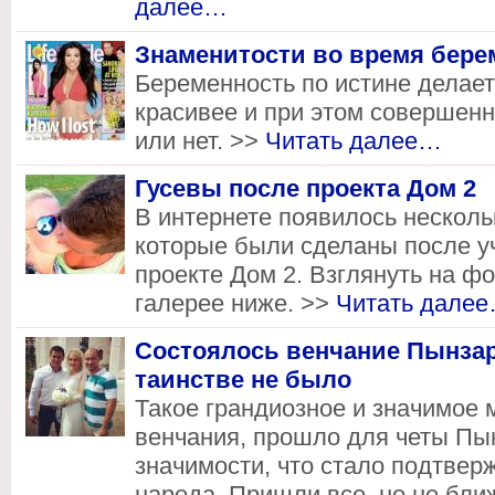
далее…
Знаменитости во время бере
Беременность по истине делае
красивее и при этом совершенн
или нет. >>
Читать далее…
Гусевы после проекта Дом 2
В интернете появилось несколь
которые были сделаны после у
проекте Дом 2. Взглянуть на ф
галерее ниже. >>
Читать дале
Состоялось венчание Пынзар
таинстве не было
Такое грандиозное и значимое 
венчания, прошло для четы Пы
значимости, что стало подтве
народа. Пришли все, но не бли