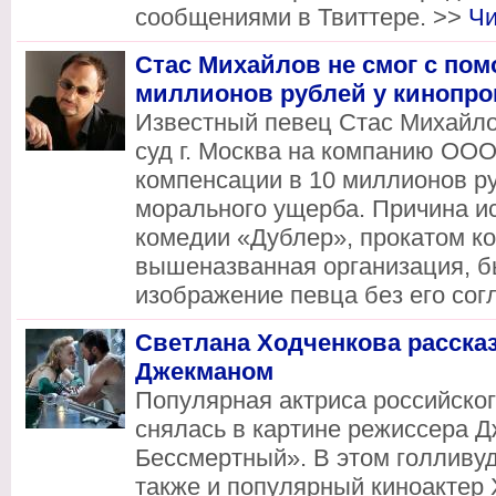
сообщениями в Твиттере. >>
Чи
Стас Михайлов не смог с по
миллионов рублей у кинопро
Известный певец Стас Михайло
суд г. Москва на компанию ООО
компенсации в 10 миллионов р
морального ущерба. Причина ис
комедии «Дублер», прокатом к
вышеназванная организация, б
изображение певца без его сог
Светлана Ходченкова рассказ
Джекманом
Популярная актриса российско
снялась в картине режиссера 
Бессмертный». В этом голливу
также и популярный киноактер