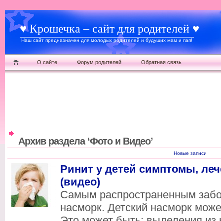
♥ Крошечка – сайт для родителей ♥
Наш сайт предназначен для молодых родителей и будущих мам и пап!
О сайте
Форум родителей
Обратная связь
Архив раздела ‘Фото и Видео’
Новые записи
Ринит у детей симптомы, ле
(видео)
Самым распространенным забо
насморк. Детский насморк може
Это может быть: выделения из 