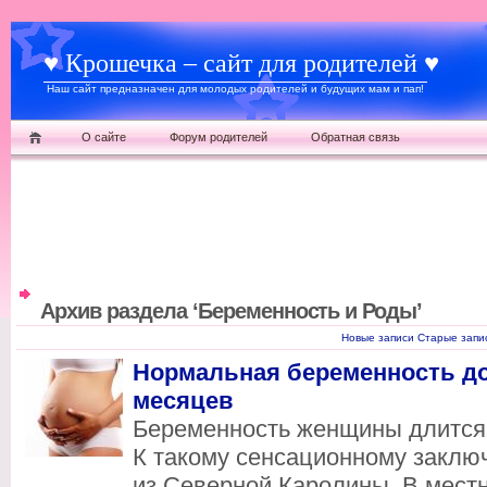
♥ Крошечка – сайт для родителей ♥
Наш сайт предназначен для молодых родителей и будущих мам и пап!
О сайте
Форум родителей
Обратная связь
Архив раздела ‘Беременность и Роды’
Новые записи
Старые запи
Нормальная беременность дол
месяцев
Беременность женщины длится н
К такому сенсационному закл
из Северной Каролины. В мест