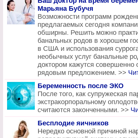
Ваш доктор на время береме
Марьяна Бубучя
Возможности программ рожден
предлагаемых сегодня компани
обширны. Решить можно практи
банальных родов в хорошем го
в США и использования суррог
необычных услуг банальные р
доктором кажутся совершенно 
рядовым предложением. >>
Чи
Беременность после ЭКО
После того, как супружеская па
экстракорпоральному оплодотв
считаются законченными. >>
Ч
Бесплодие яичников
Нередко основной причиной на