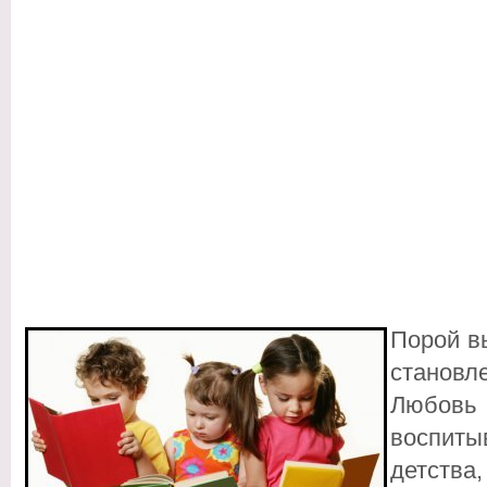
Порой в
становл
Любов
воспит
детств