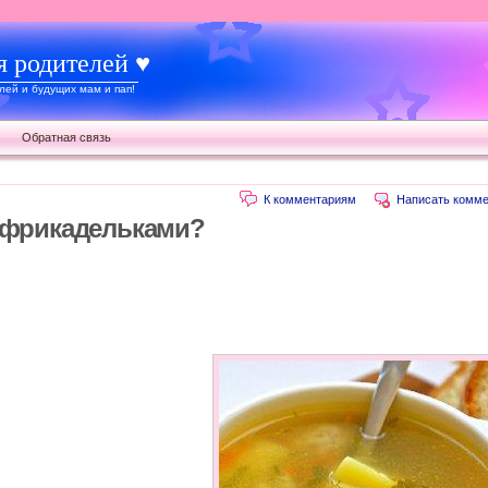
я родителей ♥
ей и будущих мам и пап!
Обратная связь
К комментариям
Написать комме
с фрикадельками?