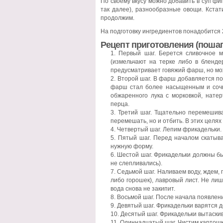
По своему вкусу можно добавить в суп фи
так далее), разнообразные овощи. Кстат
продолжим.
На подготовку ингредиентов понадобится 2
Рецепт приготовления (пошаг
Первый шаг. Берется сливочное м
(измельчают на терке либо в бленде
предусматривает говяжий фарш, но мож
Второй шаг. В фарш добавляется пор
фарш стал более насыщенным и сочн
обжаренного лука с морковкой, натер
перца.
Третий шаг. Тщательно перемешив
перемешать, но и отбить. В этих целях 
Четвертый шаг. Лепим фрикадельки.
Пятый шаг. Перед началом скатыва
нужную форму.
Шестой шаг. Фрикадельки должны бы
не слепливались).
Седьмой шаг. Наливаем воду, ждем, 
либо горошек), лавровый лист. Не ли
вода снова не закипит.
Восьмой шаг. После начала появлени
Девятый шаг. Фрикадельки варятся д
Десятый шаг. Фрикадельки вытаски
Одиннадцатый шаг. Чистим картошку