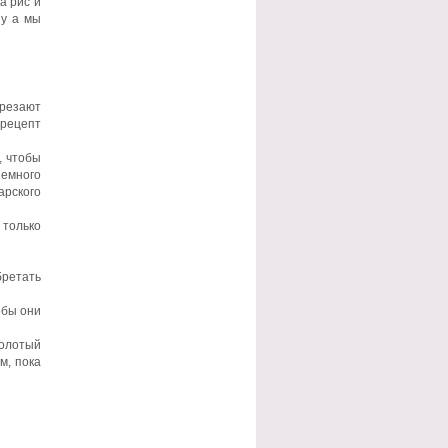
а рис и
ну а мы
арезают
 рецепт
, чтобы
немного
арского
 только
бретать
обы они
молотый
м, пока