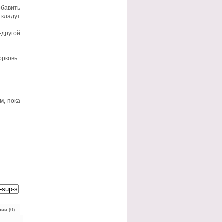
обавить
 кладут
-другой
орковь.
м, пока
ии (0)