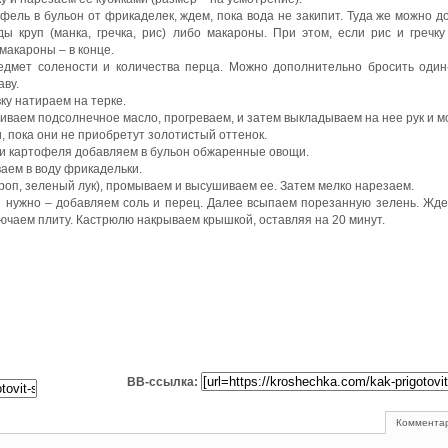
ель в бульон от фрикаделек, ждем, пока вода не закипит. Туда же можно д
 круп (манка, гречка, рис) либо макароны. При этом, если рис и гречку
макароны – в конце.
едмет солености и количества перца. Можно дополнительно бросить один
аву.
ку натираем на терке.
ливаем подсолнечное масло, прогреваем, и затем выкладываем на нее рук и м
 пока они не приобретут золотистый оттенок.
рки картофеля добавляем в бульон обжаренные овощи.
ваем в воду фрикадельки.
кроп, зеленый лук), промываем и высушиваем ее. Затем мелко нарезаем.
и нужно – добавляем соль и перец. Далее всыпаем порезанную зелень. Жде
ключаем плиту. Кастрюлю накрываем крышкой, оставляя на 20 минут.
BB-ссылка:
Комментар