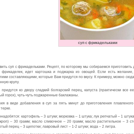
суп с фрикадельками
вить суп с фрикадельками. Рецепт, по которому мы собираемся приготовить
о фрикаделек, идет картошка и поджарка из овощей. Если есть желание
гими составляющими, которые Вам придутся по вкусу. К примеру, можно сюда
анную крупу.
 придутся ко двору сладкий болгарский перец, капуста (практически все ее
ный горох), чуть-чуть поджаренные баклажаны.
ия в виде добавления в суп за пять минут до приготовления плавленого
 терке.
адобятся: картофель – 3 штуки; морковка – 1 штука; лук репчатый – 1 штук
укроп) – 30 грамм; масло сливочное – 20 грамм; масло растительное – 3 с
тый перец – 3 щепотки; лавровый лист – 1-2 штуки; вода – 2 литра.