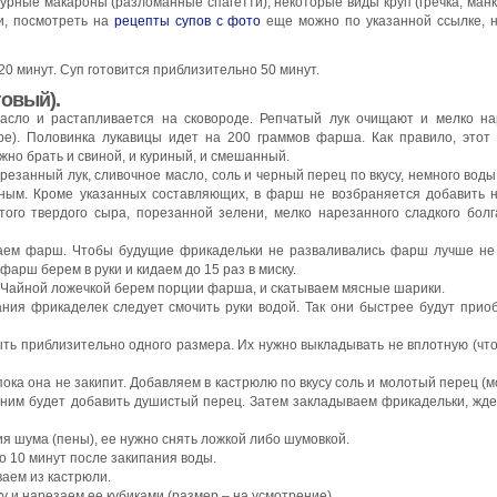
гурные макароны (разломанные спагетти), некоторые виды круп (гречка, манк
и, посмотреть на
рецепты супов с фото
еще можно по указанной ссылке, 
0 минут. Суп готовится приблизительно 50 минут.
овый).
асло и растапливается на сковороде. Репчатый лук очищают и мелко н
ре). Половинка лукавицы идет на 200 граммов фарша. Как правило, этот
но брать и свиной, и куриный, и смешанный.
езанный лук, сливочное масло, соль и черный перец по вкусу, немного воды
ым. Кроме указанных составляющих, в фарш не возбраняется добавить 
того твердого сыра, порезанной зелени, мелко нарезанного сладкого болг
аем фарш. Чтобы будущие фрикадельки не разваливались фарш лучше не
фарш берем в руки и кидаем до 15 раз в миску.
 Чайной ложечкой берем порции фарша, и скатываем мясные шарики.
ния фрикаделек следует смочить руки водой. Так они быстрее будут прио
ть приблизительно одного размера. Их нужно выкладывать не вплотную (чт
пока она не закипит. Добавляем в кастрюлю по вкусу соль и молотый перец (
шним будет добавить душистый перец. Затем закладываем фрикадельки, жде
я шума (пены), ее нужно снять ложкой либо шумовкой.
о 10 минут после закипания воды.
ваем из кастрюли.
 и нарезаем ее кубиками (размер – на усмотрение).