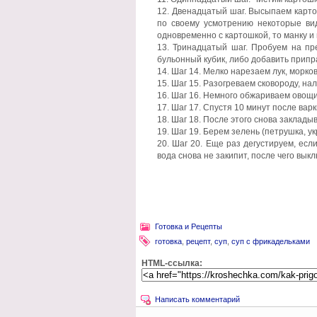
Двенадцатый шаг. Высыпаем картоф
по своему усмотрению некоторые виды
одновременно с картошкой, то манку и 
Тринадцатый шаг. Пробуем на пр
бульонный кубик, либо добавить припр
Шаг 14. Мелко нарезаем лук, морков
Шаг 15. Разогреваем сковороду, на
Шаг 16. Немного обжариваем овощи,
Шаг 17. Спустя 10 минут после ва
Шаг 18. После этого снова заклады
Шаг 19. Берем зелень (петрушка, у
Шаг 20. Еще раз дегустируем, есл
вода снова не закипит, после чего вы
Готовка и Рецепты
готовка
,
рецепт
,
суп
,
суп с фрикадельками
HTML-ссылка:
Написать комментарий