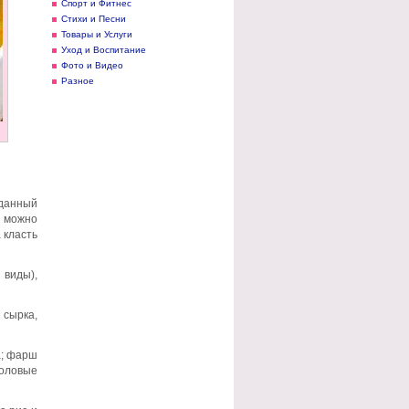
Спорт и Фитнес
Стихи и Песни
Товары и Услуги
Уход и Воспитание
Фото и Видео
Разное
 данный
, можно
 класть
 виды),
 сырка,
а; фарш
толовые