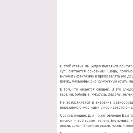
В этой статье мы будем пытаться пригото
суп, считается основным. Сюда, помим
включить фантазию и приправлять его дру
гречку, макароны, рис, кукурузную крупу, м
В том, что касается овощей. В это блюдо
кабачки, бобовые (кукуруза, фасоль, зеле
Не возбраняется и внесение разнообраз
порезанного кусочками, либо натертого на
Составляющие. Для приготовления Вам пон
мясной – 300 грамм; зелень (петрушка, 
ложки; соль – 2 чайные ложки; черный моло