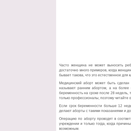
Часто женщина не может выносить ребё
достаточно много примеров, когда женщи
бывает такова, что это естественное для
Медицинский аборт может быть сделан 
называют ранним абортом, а на более 
беременность на сроке после 28 недель,
только профессионалы, поэтому читайте от
Если срок беременности больше 12 неде
делают аборты с такими показаниями и до
Операцию по аборту проводят в соответ
учреждении и только тогда, когда причин
возможным.