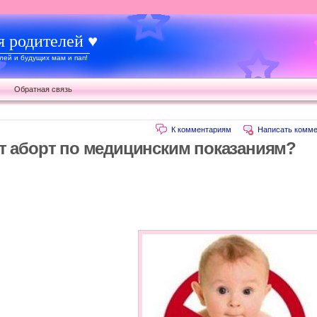
я родителей ♥
ей и будущих мам и пап!
Обратная связь
К комментариям
Написать комме
ют аборт по медицинским показаниям?