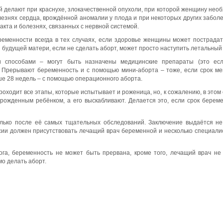
й делают при краснухе, злокачественной опухоли, при которой женщину нео
олезнях сердца, врождённой аномалии у плода и при некоторых других забол
акта и болезнях, связанных с нервной системой.
еменности всегда в тех случаях, если здоровье женщины может пострадат
 будущей матери, если не сделать аборт, может просто наступить летальный
и способами – могут быть назначены медицинские препараты (это есл
. Прерывают беременность и с помощью мини-аборта – тоже, если срок м
ьше 28 недель – с помощью операционного аборта.
оходит все этапы, которые испытывает и роженица, но, к сожалению, в этом 
рожденным ребёнком, а его выскабливают. Делается это, если срок берем
ько после её самых тщательных обследований. Заключение выдаётся н
ссии должен присутствовать лечащий врач беременной и несколько специали
ога, беременность не может быть прервана, кроме того, лечащий врач не
мо делать аборт.