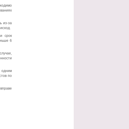
бходимо
еваниях
ь из-за
 исход.
и срок
еньше 6
случае,
енности
е одним
стов по
 вправе