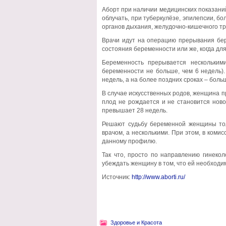
Аборт при наличии медицинских показани
облучать, при туберкулёзе, эпилепсии, б
органов дыхания, желудочно-кишечного тр
Врачи идут на операцию прерывания бер
состояния беременности или же, когда для
Беременность прерывается нескольким
беременности не больше, чем 6 недель)
недель, а на более поздних сроках – бол
В случае искусственных родов, женщина пр
плод не рождается и не становится ново
превышает 28 недель.
Решают судьбу беременной женщины тол
врачом, а несколькими. При этом, в коми
данному профилю.
Так что, просто по направлению гинекол
убеждать женщину в том, что ей необходи
Источник:
http://www.aborti.ru/
Здоровье и Красота