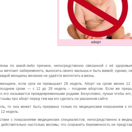
аборт
нка по какой-либо причине, непосредственно связанной с её здоровье
ны мечтают забеременеть, выносить своего малыша и быть мамой, однако, с
 каждой женщины желание не удаётся воплотить в жизнь.
женщине, если срок не превышает 28 недель. Аборт на сроке менее 12
позднем сроке — с 12 до 28 недель – поздним абортом. Если же прер
 то это называется преждевременными родами. Безусловно, лучше чтобы его
зывы про аборт перед тем как его сделать на указанном сайте.
ль, то она может быть прервана только по медицинским показаниям к эт
 12 недель.
ствии с показаниями медицинских специалистов, непосредственно в меди
ы действительно настолько весомы, что сохранить беременность не предста