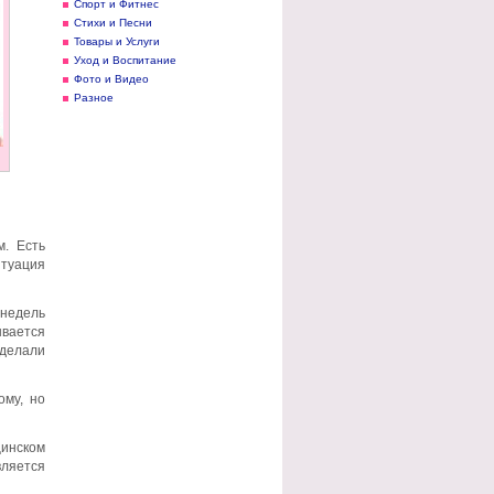
Спорт и Фитнес
Стихи и Песни
Товары и Услуги
Уход и Воспитание
Фото и Видео
Разное
м. Есть
итуация
 недель
ывается
 делали
ому, но
цинском
вляется