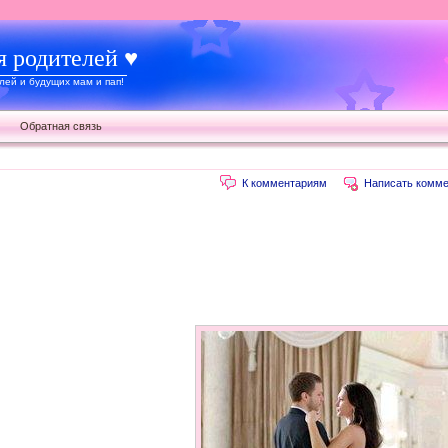
я родителей ♥
ей и будущих мам и пап!
Обратная связь
К комментариям
Написать комме