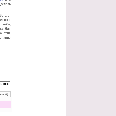
зделять
аботают
ального
 самба,
та. Для
занятия
желание
ии (0)