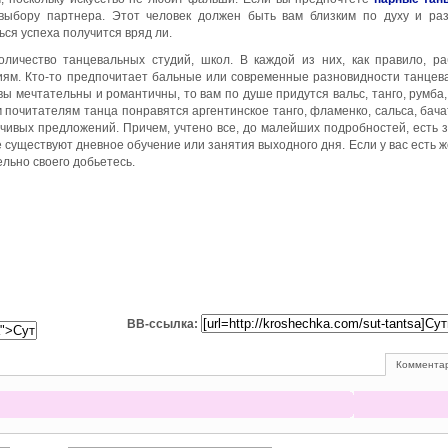
 выбору партнера. Этот человек должен быть вам близким по духу и ра
ся успеха получится вряд ли.
личество танцевальных студий, школ. В каждой из них, как правило, р
иям. Кто-то предпочитает бальные или современные разновидности танцев
вы мечтательны и романтичны, то вам по душе придутся вальс, танго, румба,
 почитателям танца понравятся аргентинское танго, фламенко, сальса, бача
ивых предложений. Причем, учтено все, до малейших подробностей, есть 
е существуют дневное обучение или занятия выходного дня. Если у вас есть 
ельно своего добьетесь.
BB-ссылка:
Комментар