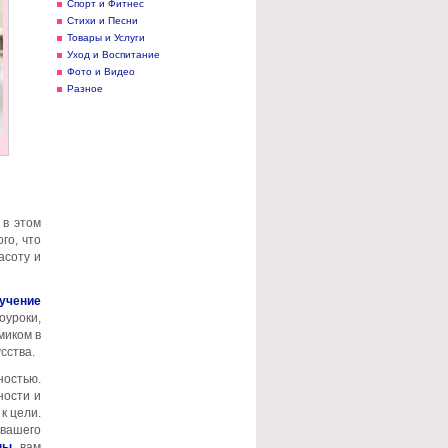
Спорт и Фитнес
Стихи и Песни
Товары и Услуги
Уход и Воспитание
Фото и Видео
Разное
 в этом
го, что
асоту и
учение
оуроки,
миком в
сства.
ностью.
ности и
к цели.
 вашего
цы
, вам