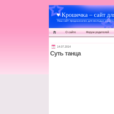
♥ Крошечка – сайт дл
Наш сайт предназначен для молодых родител
О сайте
Форум родителей
14.07.2014
Суть танца