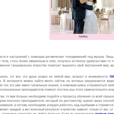
танец
вств и настроений с помощью ритмических телодвижений под музыку. Лишь
 тела, стать более уверенным в себе, получать истинное удовольствие то то
менное танцевальное искусство помогает выразить свой внутренний мир, кр
разен, тут все, что душе угодно на любой вкус, возраст и возможности.
Об
. В интернете можно найти много сайтов, на которых предлагаются виде
я тех, кто уже имеет начальные знания, а новичкам нужно отправляться пря
ессиональные преподаватели помогут постичь азы этого замечательного иску
тва, то вам больше необходимо подойти к процессу обучения со всей серьез
ром опытного преподавателя, который по достоинству оценит ваши способ
внимания, а потому необходимо усердно работать над ошибками и стремится 
жет каждый, а вот конечный результат и качество зависит только от вас, от
 поскольку искусство не любит фальши. Если вы предпочтете
парные тан