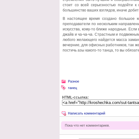
стоит со всей серьезностью подойти к
большинство ваших взглядов, иначе добить
В настоящее время создано большое ко
преподаватели по нескольким направлен
искусства, кому-то ближе народные. Если 
джайв и ча-ча-ча. Страстным и подвижным
любого желающего найдется масса заманч
вечерние, для офисных работников, так ж
постичь азы какого-то танца, то вы обязат
Разное
танец
HTML-ссылка:
Написать комментарий
Пока что нет комментариев.