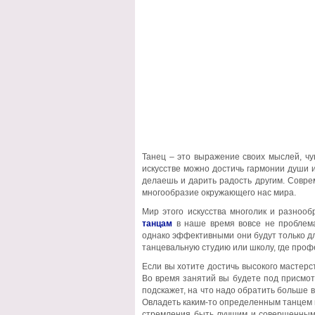
Танец – это выражение своих мыслей, чу
искусстве можно достичь гармонии души и
делаешь и дарить радость другим. Совре
многообразие окружающего нас мира.
Мир этого искусства многолик и разнооб
танцам
в наше время вовсе не проблема
однако эффективными они будут только дл
танцевальную студию или школу, где проф
Если вы хотите достичь высокого мастерс
Во время занятий вы будете под присмот
подскажет, на что надо обратить больше 
Овладеть каким-то определенным танцем мо
стремления быть лучшим и совершенным,