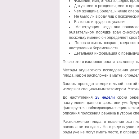
Фамилия, имя, отчество, адрес про
Дату и место рождения, место прож
Чем женщина болела, и какие опера
Не было ли в роду лиц с психически
Бытовые и трудовые условия.
Менструация: когда она появилас
обязательном порядке врач фиксируе
поскольку именно он определяет срок 
Половая жизнь: возраст, когда со
наступления беременности.
Детальная информация о предыдущи
После этого измеряют рост и вес женщины
Методы акушерского исследования дают
плода, как он расположен в матке, опред
Замеры проводят измерительной лентой (
измеряют специальным тазомером. Уточн
До наступления
28 недели
срока берем
наступления данного срока они уже будут
фиксируется наблюдающим специалистом в
описания положения ребенка в утробе спе
Расположение плода: отношение оси пло
располагается вдоль. Но в ряде случае п
роды уже не могут иметь место, и опреде