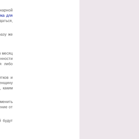
нарной
ика для
даться,
разу же
в месяц
енности
я либо
итков и
Женщину
, каким
сменить
ение от
й будут