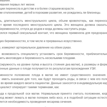
живания.
ивания первых лет жизни.
ции перенесла в детстве и в более старшем возрасте.
ми отклонениями, детей в пороками развития, не рождались ли близнецы.
ь, длительность менструального цикла, объем кровопотерь, как перенос
т время последнего менструального цикла. Это женщина должна сказать
беременности, отпуск до родов и когда должны наступить роды.
стоялся первый сексуальный контакт, что женщина применяла для предохран
х беременностях, в том числе и прерванных искусственно.
, измеряют артериальное давление на обеих руках.
 возможность специалисту установить срок беременности, приблизитель
елить многоводие и беременность несколькими плодами.
окружность на уровне пупка и высота стояния дна матки), а размеры и фор
енные данные о плоде получаются по результатам прохождения УЗИ.
енности положение плода в матке не имеет существенного значения.
 иметь значение для того, как будут проходить роды, в связи с чем его по
о время каждого визита пациентки. Данные заносятся в индивидуальную кар
циалист оперирует такими терминами, как:
да к продольной оси матки. Нормальным принято считать положение, ког
лод может лежать в матке поперек либо косо, и в подобной ситуации естес
ляется необходимость проведения кесарева сечения.