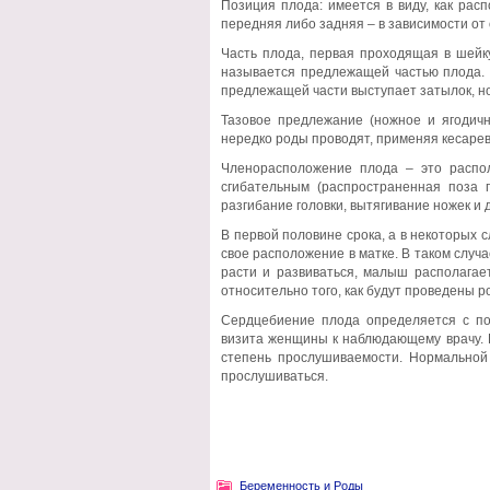
Позиция плода: имеется в виду, как рас
передняя либо задняя – в зависимости от
Часть плода, первая проходящая в шейку
называется предлежащей частью плода. 
предлежащей части выступает затылок, но
Тазовое предлежание (ножное и ягодичн
нередко роды проводят, применяя кесарев
Членорасположение плода – это распо
сгибательным (распространенная поза п
разгибание головки, вытягивание ножек и 
В первой половине срока, а в некоторых 
свое расположение в матке. В таком случ
расти и развиваться, малыш располага
относительно того, как будут проведены р
Сердцебиение плода определяется с по
визита женщины к наблюдающему врачу. Г
степень прослушиваемости. Нормальной 
прослушиваться.
Беременность и Роды