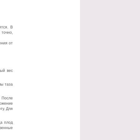
ится. В
 точно,
ения от
ный вес
мы таза
 После
ложение
ту. Для
да плод
твенные