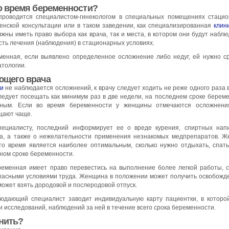
о время беременности?
роводится специалистом-гинекологом в специальных помещениях стацио
женской консультации или в таком заведении, как специализированная
клин
ны иметь право выбора как врача, так и места, в котором они будут наблю
ость лечения (наблюдения) в стационарных условиях.
енная, если выявлено определенное осложнение либо недуг, ей нужно с
атологии.
ющего врача
ти
не наблюдается осложнений, к врачу следует ходить не реже одного раза 
следует посещать как минимум раз в две недели, на последнем сроке берем
ьным. Если во время беременности у женщины отмечаются осложнени
ещают чаще.
ециалисту, последний информирует ее о вреде курения, спиртных нап
да, а также о нежелательности применения незнакомых медпрепаратов. 
то время является наиболее оптимальным, сколько нужно отдыхать, спать
ном сроке беременности.
еременная имеет право перевестись на выполнение более легкой работы, 
опасными условиями труда. Женщина в положении может получить освобожд
может взять дородовой и послеродовой отпуск.
юдающий специалист заводит индивидуальную карту пациентки, в которо
и исследований, наблюдений за ней в течение всего срока беременности.
нить?