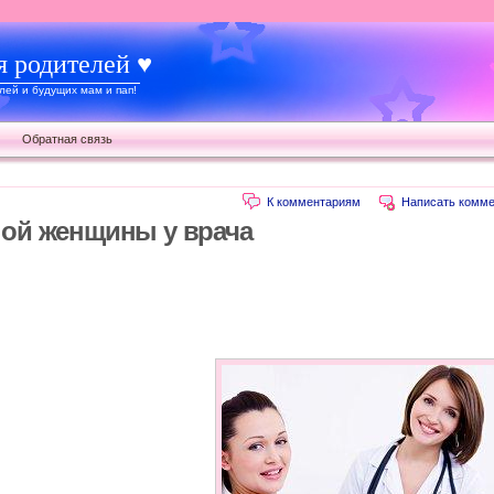
я родителей ♥
ей и будущих мам и пап!
Обратная связь
К комментариям
Написать комме
ой женщины у врача