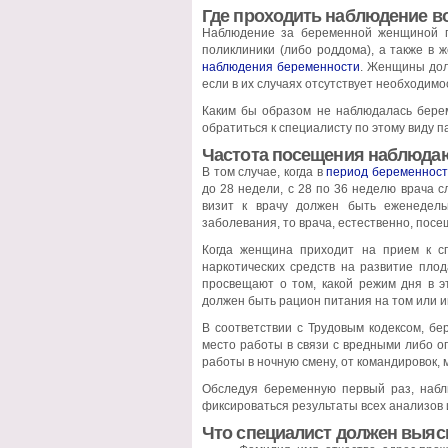
Где проходить наблюдение в
Наблюдение за беременной женщиной п
поликлиники (либо роддома), а также в 
наблюдения беременности
. Женщины долж
если в их случаях отсутствует необходим
Каким бы образом не наблюдалась берем
обратиться к специалисту по этому виду п
Частота посещения наблюда
В том случае, когда в
период беременнос
до 28 недели, с 28 по 36 неделю врача 
визит к врачу должен быть еженедел
заболевания, то врача, естественно, пос
Когда женщина приходит на прием к сп
наркотических средств на развитие пло
просвещают о том, какой режим дня в э
должен быть рацион питания на том или и
В соответствии с Трудовым кодексом, б
место работы в связи с вредными либо 
работы в ночную смену, от командировок, 
Обследуя беременную первый раз, набл
фиксироваться результаты всех анализов 
Что специалист должен выяс