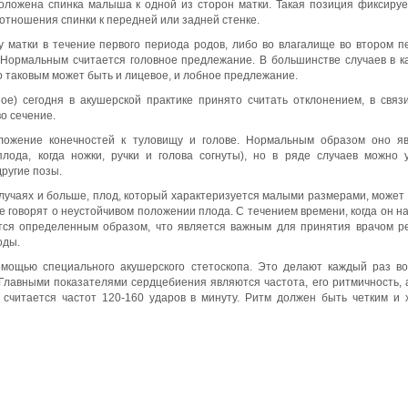
положена спинка малыша к одной из сторон матки. Такая позиция фиксируе
 отношения спинки к передней или задней стенке.
 матки в течение первого периода родов, либо во влагалище во втором п
Нормальным считается головное предлежание. В большинстве случаев в к
 таковым может быть и лицевое, и лобное предлежание.
ое) сегодня в акушерской практике принято считать отклонением, в связ
о сечение.
ложение конечностей к туловищу и голове. Нормальным образом оно яв
лода, когда ножки, ручки и голова согнуты), но в ряде случаев можно 
другие позы.
случаях и больше, плод, который характеризуется малыми размерами, может
ае говорят о неустойчивом положении плода. С течением времени, когда он н
ется определенным образом, что является важным для принятия врачом 
оды.
мощью специального акушерского стетоскопа. Это делают каждый раз в
лавными показателями сердцебиения являются частота, его ритмичность, 
считается частот 120-160 ударов в минуту. Ритм должен быть четким и