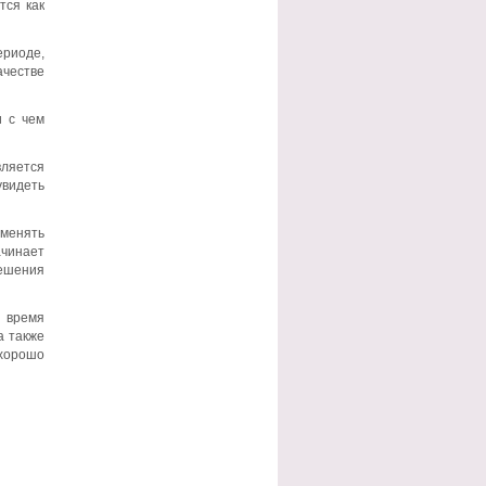
тся как
ериоде,
ачестве
и с чем
ляется
увидеть
 менять
ачинает
решения
о время
а также
 хорошо