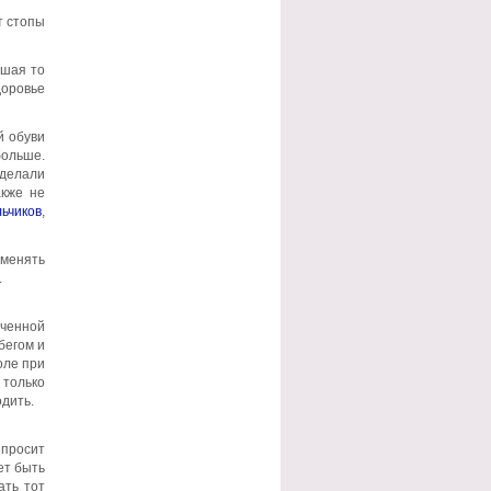
т стопы
ьшая то
доровье
й обуви
больше.
сделали
акже не
льчиков
,
зменять
.
гченной
бегом и
оле при
 только
одить.
 просит
ет быть
ать тот