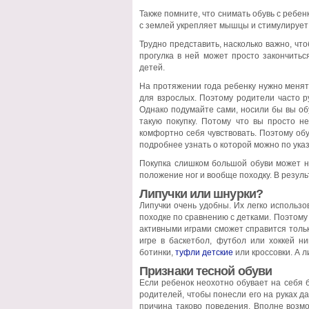
Также помните, что снимать обувь с ребен
с землей укрепляет мышцы и стимулирует 
Трудно представить, насколько важно, чт
прогулка в ней может просто закончитьс
детей.
На протяжении года ребенку нужно менять
для взрослых. Поэтому родители часто р
Однако подумайте сами, носили бы вы об
такую покупку. Потому что вы просто н
комфортно себя чувствовать. Поэтому об
подробнее узнать о которой можно по ука
Покупка слишком большой обуви может на
положение ног и вообще походку. В резуль
Липучки или шнурки?
Липучки очень удобны. Их легко использо
походке по сравнению с детками. Поэтому
активными играми сможет справится тольк
игре в баскетбол, футбол или хоккей ни
ботинки,
туфли детские
или кроссовки. А л
Признаки тесной обуви
Если ребенок неохотно обувает на себя б
родителей, чтобы понесли его на руках д
причина таково поведения. Вполне возм