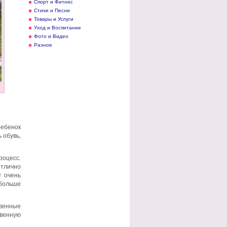
Спорт и Фитнес
Стихи и Песни
Товары и Услуги
Уход и Воспитание
Фото и Видео
Разное
ребенок
 обувь,
роцесс.
отлично
т очень
 больше
твенные
венную