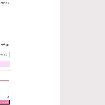
езней и
ии (0)