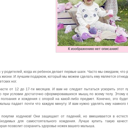
К изображению нет описания!
 у родителей, когда их ребенок делает первые шаги. Часто мы ожидаем, что 
а жизни. И лучшим подарком, который мы можем сделать ему является отнюдь
етских ног.
асте от 12 до 17-ти месяцев. И вам не следует пытаться ускорить этот п
о при условии достаточно сформировавшихся мышц по всему телу. Этому 
ползания и хождения с опорой на какой-либо предмет. Конечно, это буде
малыш падает почти что каждую минуту. И вам нужно уделять ему намного
 покупки ходунков! Они защищает от падений, но вмешивается в естес
ходимых для самостоятельного хождения. Лучше купить такую качест
торая позволит сохранить здоровье ножек вашего малыша.