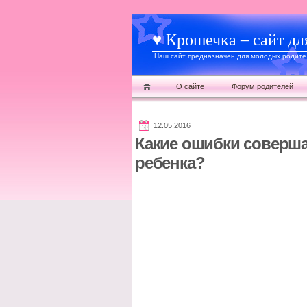
♥ Крошечка – сайт дл
Наш сайт предназначен для молодых родител
О сайте
Форум родителей
12.05.2016
Какие ошибки соверша
ребенка?