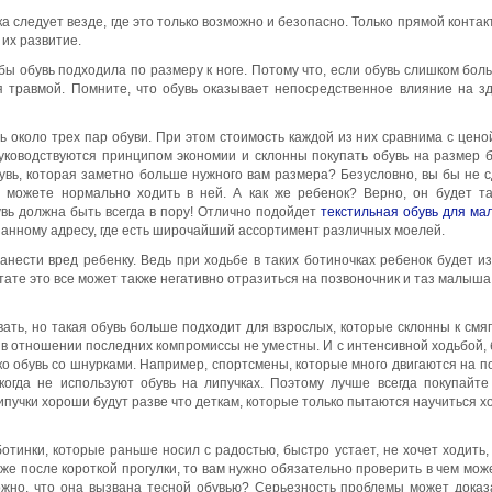
ка следует везде, где это только возможно и безопасно. Только прямой контак
их развитие.
обы обувь подходила по размеру к ноге. Потому что, если обувь слишком бол
я травмой. Помните, что обувь оказывает непосредственное влияние на з
 около трех пар обуви. При этом стоимость каждой из них сравнима с цено
уководствуются принципом экономии и склонны покупать обувь на размер 
увь, которая заметно больше нужного вам размера? Безусловно, вы бы не 
е можете нормально ходить в ней. А как же ребенок? Верно, он будет т
увь должна быть всегда в пору! Отлично подойдет
текстильная обувь для ма
занному адресу, где есть широчайший ассортимент различных моелей.
нести вред ребенку. Ведь при ходьбе в таких ботиночках ребенок будет и
тате это все может также негативно отразиться на позвоночник и таз малыша
вать, но такая обувь больше подходит для взрослых, которые склонны к смя
 в отношении последних компромиссы не уместны. И с интенсивной ходьбой, 
о обувь со шнурками. Например, спортсмены, которые много двигаются на п
когда не используют обувь на липучках. Поэтому лучше всегда покупайте
ипучки хороши будут разве что деткам, которые только пытаются научиться х
отинки, которые раньше носил с радостью, быстро устает, не хочет ходить,
аже после короткой прогулки, то вам нужно обязательно проверить в чем мож
ожно, что она вызвана тесной обувью? Серьезность проблемы может доказ