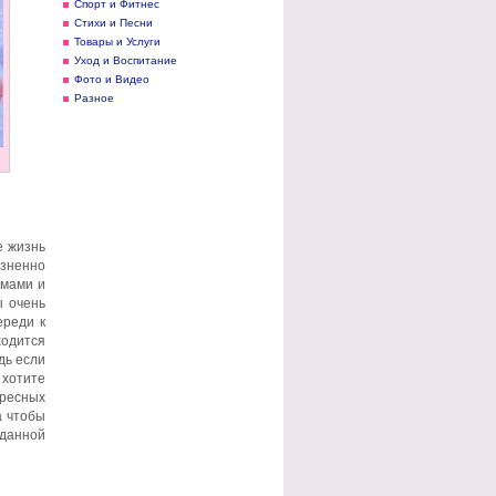
Спорт и Фитнес
Стихи и Песни
Товары и Услуги
Уход и Воспитание
Фото и Видео
Разное
е жизнь
изненно
ммами и
ы очень
ереди к
ходится
дь если
 хотите
ересных
а чтобы
 данной