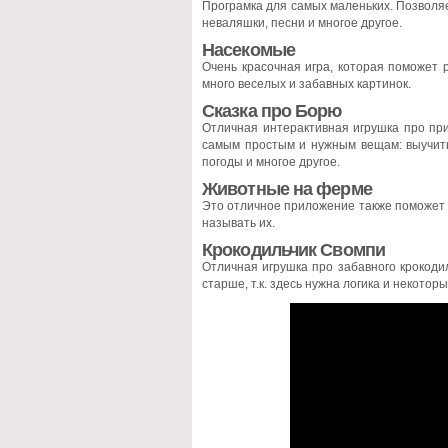
Програмка для самых маленьких. Позволя
неваляшки, песни и многое другое.
Насекомые
Очень красочная игра, которая поможет р
много веселых и забавных картинок.
Сказка про Борю
Отличная интерактивная игрушка про пр
самым простым и нужным вещам: выучить 
погоды и многое другое.
Животные на ферме
Это отличное приложение также поможет 
называть их.
Крокодильчик Свомпи
Отличная игрушка про забавного крокодил
старше, т.к. здесь нужна логика и некотор