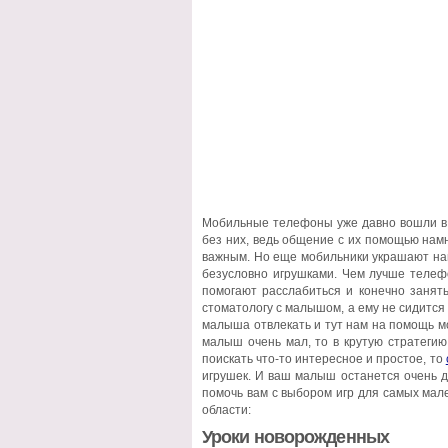
Мобильные телефоны уже давно вошли в 
без них, ведь общение с их помощью нам
важным. Но еще мобильники украшают на
безусловно игрушками. Чем лучше телеф
помогают расслабиться и конечно занять
стоматологу с малышом, а ему не сидится н
малыша отвлекать и тут нам на помощь м
малыш очень мал, то в крутую стратегию 
поискать что-то интересное и простое, то
игрушек. И ваш малыш останется очень до
помочь вам с выбором игр для самых ма
области:
Уроки новорожденных