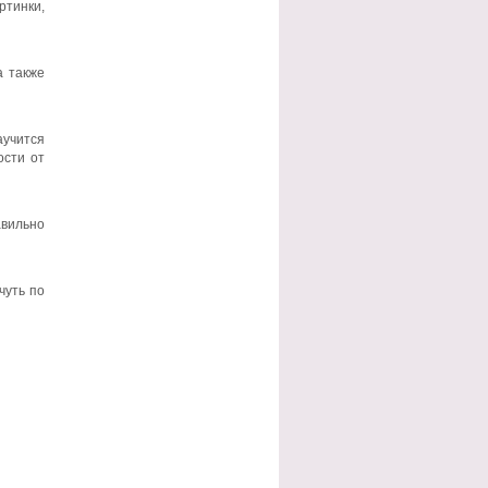
ртинки,
а также
аучится
ости от
авильно
чуть по