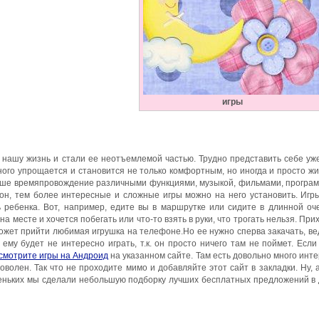
игры
нашу жизнь и стали ее неотъемлемой частью. Трудно представить себе уж
ного упрощается и становится не только комфортным, но иногда и просто ж
ше времяпровождение различными функциями, музыкой, фильмами, програ
он, тем более интересные и сложные игры можно на него установить. Игр
 ребенка. Вот, например, едите вы в маршрутке или сидите в длинной оч
а месте и хочется побегать или что-то взять в руки, что трогать нельзя. При
ожет прийти любимая игрушка на телефоне.
Но ее нужно сперва закачать, ве
ему будет не интересно играть, т.к. он просто ничего там не поймет. Если
смотрите игры на Андроид
на указанном сайте. Там есть довольно много инт
волен. Так что не проходите мимо и добавляйте этот сайт в закладки. Ну, 
леньких мы сделали небольшую подборку лучших бесплатных предложений в