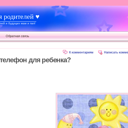
я родителей ♥
ей и будущих мам и пап!
Обратная связь
К комментариям
Написать комме
 телефон для ребенка?