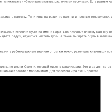
ет успокаивать и убаюкивать малыша различными песенками. Есть разные ка
азвивать малютку. Тут и игры на развитие памяти и простые головоломки, 
иключения веселого жучка по имени Борю. Она позволит вашему малышу н
цвета радуги, научиться чистить зубки, а также выбирать обувь в зависим
научить ребенка важным знаниям о том, как можно различать животных и пр
ьчика по имени Свомпи, который живет в канализации. Это игра для деток 
ые навыки в работе с мобильником. Для взрослого игра очень простая.