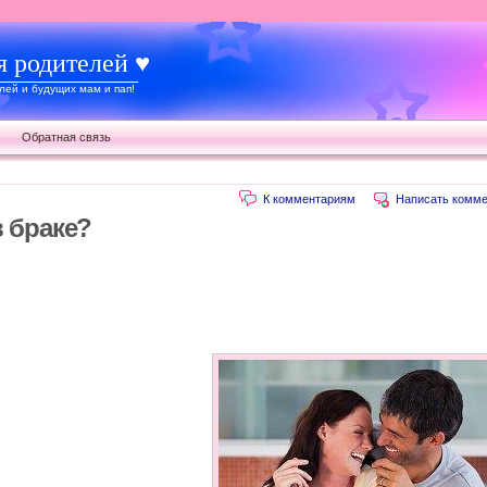
я родителей ♥
ей и будущих мам и пап!
Обратная связь
К комментариям
Написать комме
в браке?