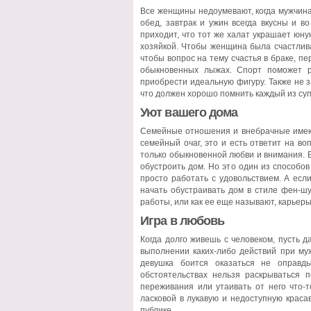
Все женщины недоумевают, когда мужчина 
обед, завтрак и ужин всегда вкусны и 
приходит, что тот же халат украшает юну
хозяйкой. Чтобы женщина была счастлива
чтобы вопрос на тему счастья в браке, пе
обыкновенных лыжах. Спорт поможет р
приобрести идеальную фигуру. Также не з
что должен хорошо помнить каждый из су
Уют вашего дома
Семейные отношения и внебрачные имеют
семейный очаг, это и есть ответит на в
только обыкновенной любви и внимания. 
обустроить дом. Но это один из способов
просто работать с удовольствием. А есл
начать обустраивать дом в стиле фен-шу
работы, или как ее еще называют, карьеры
Игра в любовь
Когда долго живешь с человеком, пусть д
выполнении каких-либо действий при му
девушка боится оказаться не оправд
обстоятельствах нельзя раскрываться п
переживания или утаивать от него что-т
ласковой в лукавую и недоступную красави
публике.