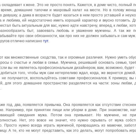
охладевает к жене. Это не просто понять. Кажется, в доме чисто, полный п
во время, домашние тапочки и махровый халат на месте. Но в голову жен
ю девушку, а дама в возрасте будет казаться в нем просто уставшей и неух
 и любима, ей недостаточно иметь хороший характер и вкусно готовить. Дл
рестал быть актуальным для вас, нужно идти навстречу, вперед, к любви, хот
азнообразить быт, завоевать любовь и уважение мужчины. А так же п
абывайте про свои обязанности, как про них не должен забывать и сам муж.
пругов отлично написано
тут
.
 как множественные сходства, так и огромные различия. Нужно уметь обу
опросы о счастье и любви в семье. Мужчина, решивший основать семью, тре
Если вы не являетесь профессиональным дизайнером, вам, возможно, будет
 добиться того, чтобы муж сам нетерпеливо ждал, когда, же вернется домой
и не получается, воспользуйтесь советами профессионалов. К примеру, вы
й, для этого домашнее пространство разделяется на части: зоны любви, 
.
аже год, два, появляется привычка. Она проявляется как отсутствие стесне
же. Например, при принятии пищи или уборки в доме. При знакомстве, на
ывающей ожидания мужа. Потом она привыкает. Но мужчине, не при
олностью. Нет, это вовсе не значит, что нужно скрывать от мужа собс
о. Просто нужно всегда играть мужчиной, превращаясь из мамочки, забот
цу. А те, кто не могут представить, как это делать, могут попробовать игр