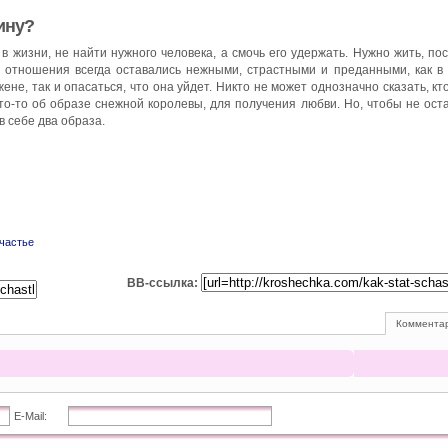
ину?
 в жизни, не найти нужного человека, а смочь его удержать. Нужно жить, по
 отношения всегда оставались нежными, страстными и преданными, как в
не, так и опасаться, что она уйдет. Никто не может однозначно сказать, кт
кто-то об образе снежной королевы, для получения любви. Но, чтобы не ост
в себе два образа.
частье
BB-ссылка:
Комментар
E-Mail: