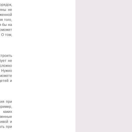
орядок,
щины не
оженной
я того,
я бы на
оможет
 О том,
строить
бует не
 сложно
. Нужно
 можете
детей и
ния при
пример,
 каких
твенные
ливой и
ать при