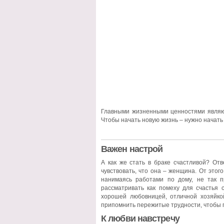
Главными жизненными ценностями являютс
Чтобы начать новую жизнь – нужно начать 
Важен настрой
А как же стать в браке счастливой? От
чувствовать, что она – женщина. От этог
нанимаясь работами по дому, не так 
рассматривать как помеху для счастья 
хорошей любовницей, отличной хозяйко
припомнить пережитые трудности, чтобы п
К любви навстречу