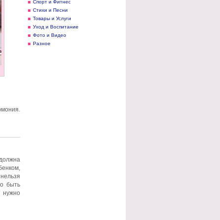
Спорт и Фитнес
Стихи и Песни
Товары и Услуги
Уход и Воспитание
Фото и Видео
Разное
рмония.
 должна
бенком,
нельзя
то быть
, нужно