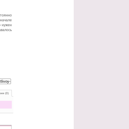
стоянно
 начале
о нужен
авалось
ии (0)