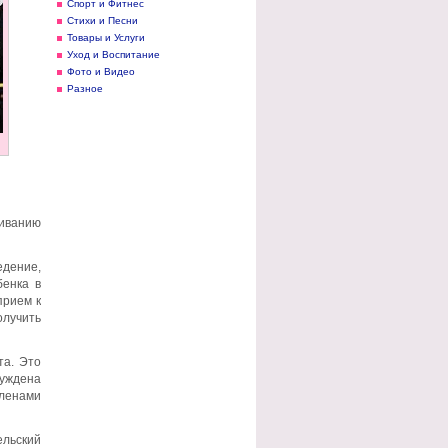
Спорт и Фитнес
Стихи и Песни
Товары и Услуги
Уход и Воспитание
Фото и Видео
Разное
иванию
едение,
бенка в
прием к
олучить
та. Это
уждена
членами
ельский