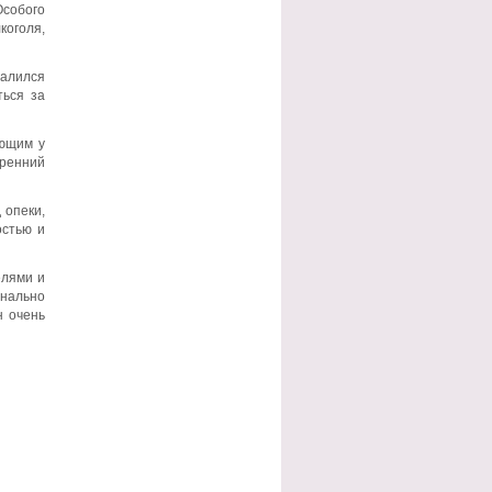
Особого
коголя,
далился
ться за
ающим у
тренний
 опеки,
остью и
елями и
нально
н очень