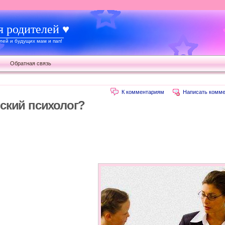
я родителей ♥
ей и будущих мам и пап!
Обратная связь
К комментариям
Написать комме
ский психолог?