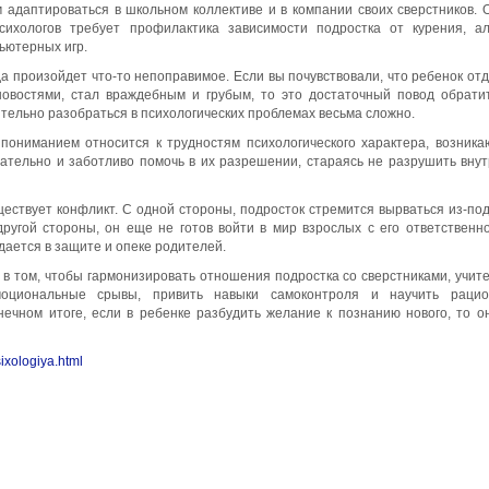
м адаптироваться в школьном коллективе и в компании своих сверстников. 
сихологов требует профилактика зависимости подростка от курения, ал
пьютерных игр.
а произойдет что-то непоправимое. Если вы почувствовали, что ребенок от
 новостями, стал враждебным и грубым, то это достаточный повод обрати
ятельно разобраться в психологических проблемах весьма сложно.
 пониманием относится к трудностям психологического характера, возник
мательно и заботливо помочь в их разрешении, стараясь не разрушить вну
уществует конфликт. С одной стороны, подросток стремится вырваться из-под
другой стороны, он еще не готов войти в мир взрослых с его ответственн
дается в защите и опеке родителей.
 в том, чтобы гармонизировать отношения подростка со сверстниками, учит
моциональные срывы, привить навыки самоконтроля и научить рацио
нечном итоге, если в ребенке разбудить желание к познанию нового, то о
sixologiya.html