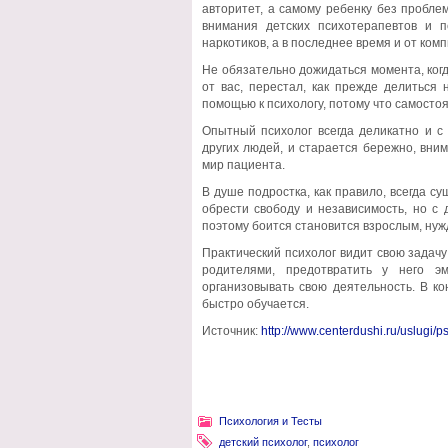
авторитет, а самому ребенку без пробле
внимания детских психотерапевтов и п
наркотиков, а в последнее время и от ком
Не обязательно дожидаться момента, когд
от вас, перестал, как прежде делиться
помощью к психологу, потому что самосто
Опытный психолог всегда деликатно и с
других людей, и старается бережно, вни
мир пациента.
В душе подростка, как правило, всегда с
обрести свободу и независимость, но с 
поэтому боится становится взрослым, нуж
Практический психолог видит свою задачу
родителями, предотвратить у него э
организовывать свою деятельность. В ко
быстро обучается.
Источник:
http://www.centerdushi.ru/uslugi/p
Психология и Тесты
детский психолог
,
психолог