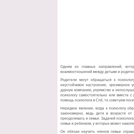
Одним из главных направлений, кото
взаимоотношений между детьми и родителя
Родители могут обращаться к психолог
неустойчивое настроение, чрезмерное у
дурную компанию, упрямство и непослуша
психологу самостоятельно или вместе с 
помощь психолога в Спб, то советуем посе
Нередкое явление, когда к психологу об
закономерно, ведь дети в возрасте о
преодолевать и семья. Задачей психолог
семьи и ребенком, у которых может накопи
Он обязан научить членов семьи справл