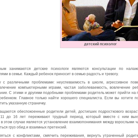
детский психолог
рым занимаются детские психологи являются консультации по налаж
ми в семье. Каждый ребенок приносит в семью радость и тревогу.
у с различными проблемами: неуспеваемость в школе, агрессивное пов
влечение компьютерными играми, частая заболеваемость, вовлечение ре
ние. С этими и другими подобными проблемами родитель может прийти на 
ребенком. Главное только найти хорошего специалиста. Если вы хотите п
тить указанную страничку.
ращаются обеспокоенные родители детей, достигших подросткового возрас
т 11 до 16 лет переживают трудный период, который вместе с ним вын
а в этом случае является установление взаимопонимания между взрослыми 
ться груз обид и взаимных претензий.
яться с конфликтами, смягчить переживания, вернуть утраченный родит